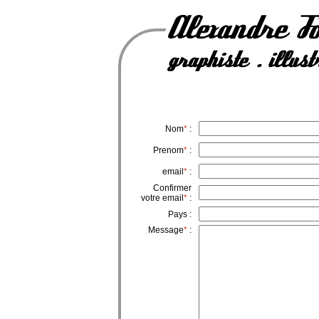
Nom
*
:
Prenom
*
:
email
*
:
Confirmer
votre email
*
:
Pays :
Message
*
: